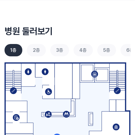
병원 둘러보기
1층
2층
3층
4층
5층
6층