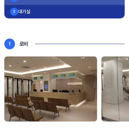
대기실
2
로비
1