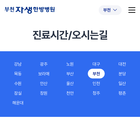
부천
진료시간/오시는길
추천 검색어
#초음파약침
#척추압박골절
강남
광주
노원
대구
대전
#교통사고후유증
#허리디스크
#목디스크
목동
보라매
부산
부천
분당
#추나요법
수원
안산
울산
인천
일산
잠실
창원
천안
청주
평촌
해운대