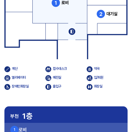
계단
접수데스크
약국
엘리베이터
예진실
입/퇴원
장애인화장실
출입구
화장실
1층
부천
로비
1